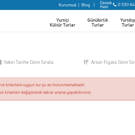
Destek
0 530 64
Kurumsal
Blog
Hattı
Ne Zaman Gitmek İstersin
Yurtiçi
Günübirlik
Yurtdış
Kültür Turlar
Turlar
Turlar
Yakın Tarihe Göre Sırala
Artan Fiyata Göre Sı
nız kriterlere uygun tur şu an bulunmamaktadır.
iz kriterleri değiştirerek tekrar arama yapabilirsiniz.