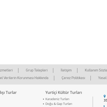
zmetleri
Grup Talepleri
İletişim
Kullanım Sözl
sel Verilerin Korunması Hakkında
Çerez Politikası
Yasal 
ışı Turlar
Yurtiçi Kültür Turları
Karadeniz Turları
35
Doğu & Gap Turları