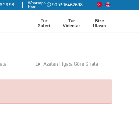
Whatsapp
6 26 98
905306462698
Hattı
Şimdi Ara
ı
Tur
Tur
Bize
Galeri
Videolar
Ulaşın
rala
Azalan Fiyata Göre Sırala