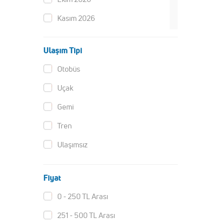
Kasım 2026
Aralık 2026
Ulaşım Tipi
Ocak 2027
Otobüs
Şubat 2027
Uçak
Mart 2027
Gemi
Nisan 2027
Tren
Mayıs 2027
Ulaşımsız
Haziran 2027
Temmuz 2027
Fiyat
0 - 250 TL Arası
251 - 500 TL Arası