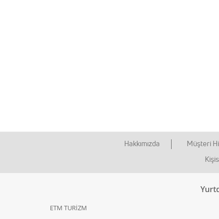
Hakkımızda
Müşteri Hi
Kişi
Yurtd
ETM TURİZM