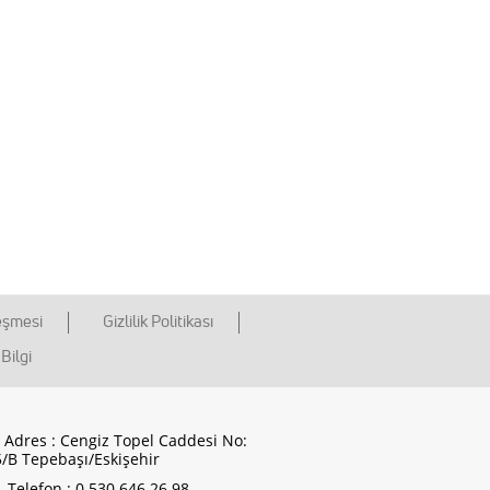
eşmesi
Gizlilik Politikası
Bilgi
Adres : Cengiz Topel Caddesi No:
/B Tepebaşı/Eskişehir
Telefon : 0 530 646 26 98