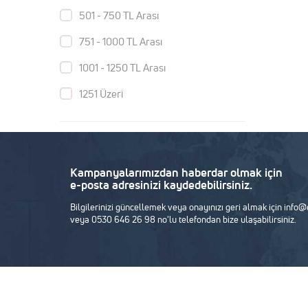
501 - 750 TL Arası
751 - 1000 TL Arası
1001 - 1250 TL Arası
1251 Üzeri
Kampanyalarımızdan haberdar olmak için
e-posta adresinizi kaydedebilirsiniz.
Bilgilerinizi güncellemek veya onayınızı geri almak için inf
veya 0530 646 26 98 no'lu telefondan bize ulaşabilirsiniz.