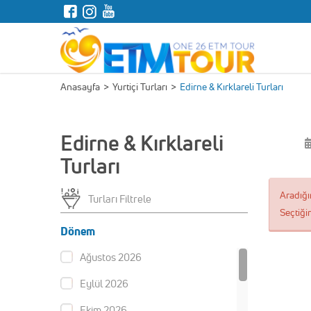
Nereye Gitmek İstersin ?
Anasayfa
>
Yurtiçi Turları
>
Edirne & Kırklareli Turları
Edirne & Kırklareli
Turları
Aradığı
Turları Filtrele
Seçtiğin
Dönem
Ağustos 2026
Eylül 2026
Ekim 2026